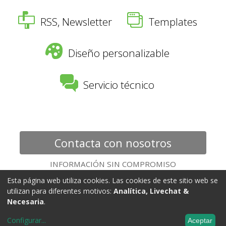
RSS, Newsletter
Templates
Diseño personalizable
Servicio técnico
Contacta con nosotros
INFORMACIÓN SIN COMPROMISO
Esta página web utiliza cookies. Las cookies de este sitio web se
utilizan para diferentes motivos:
Analítica, Livechat &
Necesaria
.
Brancam es una herramienta desarrollada por
Perception Technologies
.
Configurar
...
Aceptar
Nota Legal
-
Política de Privacidad
-
Política de cookies