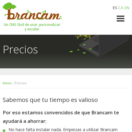
ES
CA
EN
Un CMS fácil de usar, personalizar
y escalar
Precios
Inicio
Precios
>
Sabemos que tu tiempo es valioso
Por eso estamos convencidos de que Brancam te
ayudará a ahorrar:
No hace falta instalar nada. Empiezas a utilizar Brancam