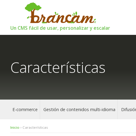
Un CMS fácil de usar, personalizar y escalar
Características
E-commerce
Gestión de contenidos multi-idioma
Difusió
Inicio
Características
>