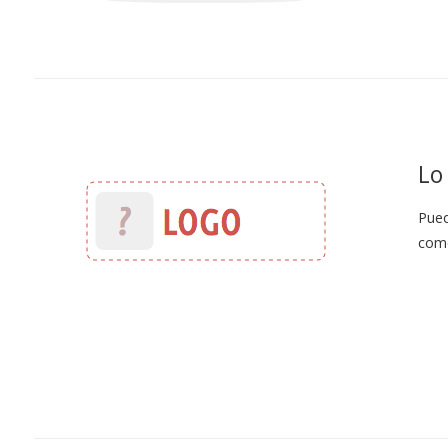
Lo
Pued
como