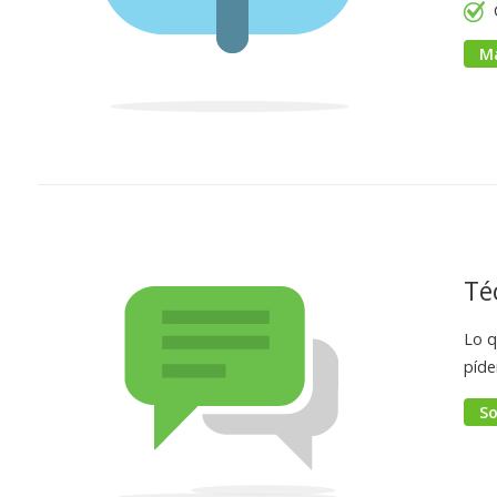
M
Té
Lo q
píde
So