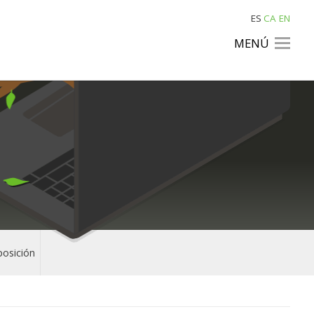
ES
CA
EN
MENÚ
posición