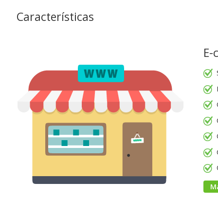
Características
E-
M