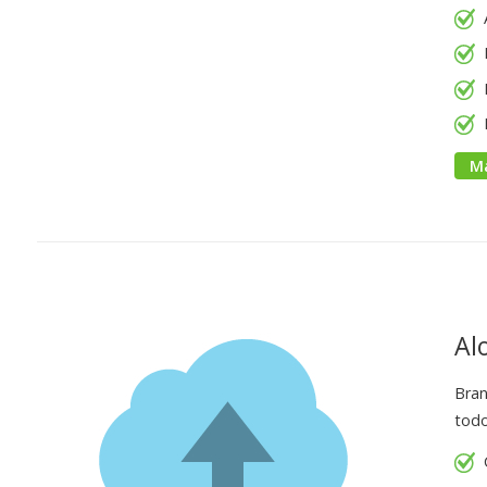
M
Al
Bran
todo